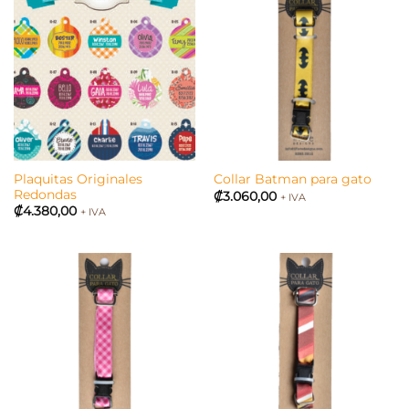
Plaquitas Originales
Collar Batman para gato
Redondas
₡
3.060,00
+ IVA
₡
4.380,00
+ IVA