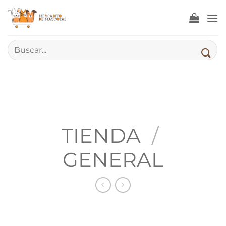
Saltar
al
contenido
Buscar
por:
TIENDA
/
GENERAL