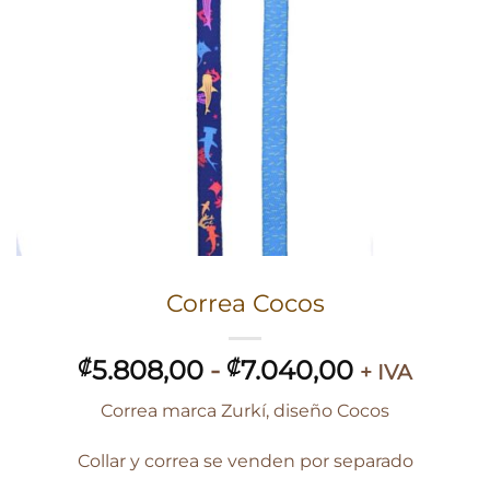
Correa Cocos
Rango
5.808,00
-
7.040,00
₡
₡
+ IVA
de
Correa marca Zurkí, diseño Cocos
precios:
desde
Collar y correa se venden por separado
₡5.808,00