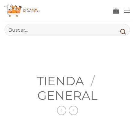
Saltar
al
contenido
Buscar
por:
TIENDA
/
GENERAL