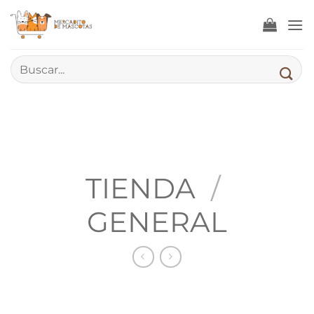
Saltar
al
contenido
Buscar
por:
TIENDA
/
GENERAL